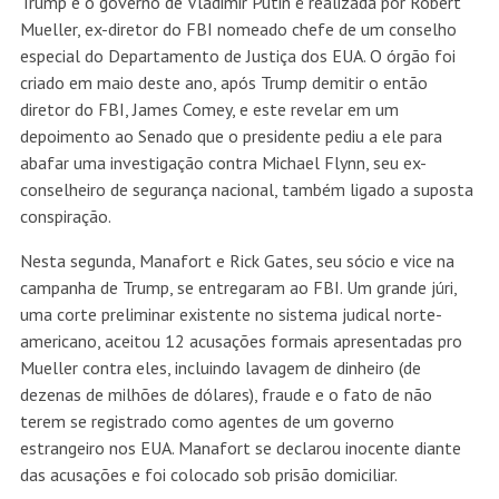
Trump e o governo de Vladimir Putin é realizada por Robert
Mueller, ex-diretor do FBI nomeado chefe de um conselho
especial do Departamento de Justiça dos EUA. O órgão foi
criado em maio deste ano, após Trump demitir o então
diretor do FBI, James Comey, e este revelar em um
depoimento ao Senado que o presidente pediu a ele para
abafar uma investigação contra Michael Flynn, seu ex-
conselheiro de segurança nacional, também ligado a suposta
conspiração.
Nesta segunda, Manafort e Rick Gates, seu sócio e vice na
campanha de Trump, se entregaram ao FBI. Um grande júri,
uma corte preliminar existente no sistema judical norte-
americano, aceitou 12 acusações formais apresentadas pro
Mueller contra eles, incluindo lavagem de dinheiro (de
dezenas de milhões de dólares), fraude e o fato de não
terem se registrado como agentes de um governo
estrangeiro nos EUA. Manafort se declarou inocente diante
das acusações e foi colocado sob prisão domiciliar.