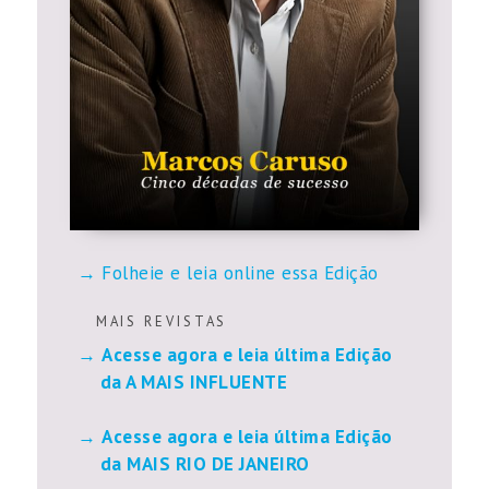
Folheie e leia online essa Edição
M A I S R E V I S T A S
Acesse agora e leia última Edição
da A MAIS INFLUENTE
Acesse agora e leia última Edição
da MAIS RIO DE JANEIRO