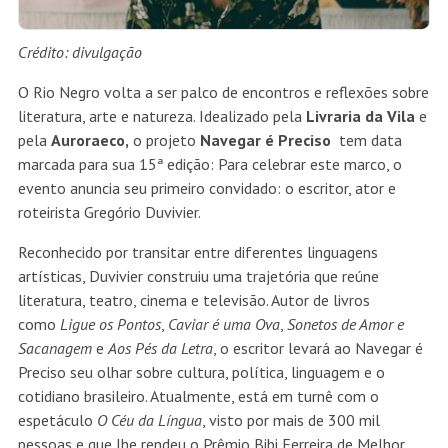
Crédito: divulgação
O Rio Negro volta a ser palco de encontros e reflexões sobre
literatura, arte e natureza. Idealizado pela
Livraria da Vila
e
pela
Auroraeco,
o projeto
Navegar é Preciso
tem data
marcada para sua 15ª edição: Para celebrar este marco, o
evento anuncia seu primeiro convidado: o escritor, ator e
roteirista Gregório Duvivier.
Reconhecido por transitar entre diferentes linguagens
artísticas, Duvivier construiu uma trajetória que reúne
literatura, teatro, cinema e televisão. Autor de livros
como
Ligue os Pontos
,
Caviar é uma Ova
,
Sonetos de Amor e
Sacanagem
e
Aos Pés da Letra
, o escritor levará ao Navegar é
Preciso seu olhar sobre cultura, política, linguagem e o
cotidiano brasileiro. Atualmente, está em turnê com o
espetáculo
O Céu da Língua
, visto por mais de 300 mil
pessoas e que lhe rendeu o Prêmio Bibi Ferreira de Melhor