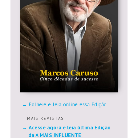
Folheie e leia online essa Edição
M A I S R E V I S T A S
Acesse agora e leia última Edição
da A MAIS INFLUENTE