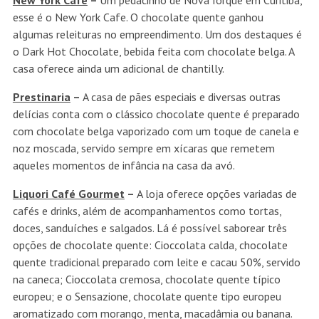
New York Café
–
Um pedacinho de Nova Iorque em Curitiba,
esse é o New York Cafe. O chocolate quente ganhou
algumas releituras no empreendimento. Um dos destaques é
o Dark Hot Chocolate, bebida feita com chocolate belga. A
casa oferece ainda um adicional de chantilly.
Prestinaria
–
A casa de pães especiais e diversas outras
delícias conta com o clássico chocolate quente é preparado
com chocolate belga vaporizado com um toque de canela e
noz moscada, servido sempre em xícaras que remetem
aqueles momentos de infância na casa da avó.
Liquori Café Gourmet
–
A loja oferece opções variadas de
cafés e drinks, além de acompanhamentos como tortas,
doces, sanduíches e salgados. Lá é possível saborear três
opções de chocolate quente: Cioccolata calda, chocolate
quente tradicional preparado com leite e cacau 50%, servido
na caneca; Cioccolata cremosa, chocolate quente típico
europeu; e o Sensazione, chocolate quente tipo europeu
aromatizado com morango, menta, macadâmia ou banana.