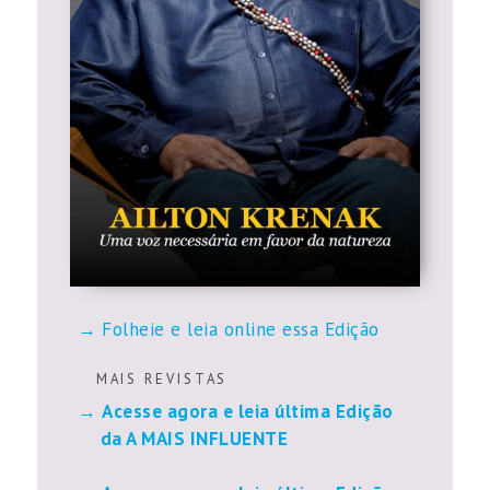
Folheie e leia online essa Edição
M A I S R E V I S T A S
Acesse agora e leia última Edição
da A MAIS INFLUENTE