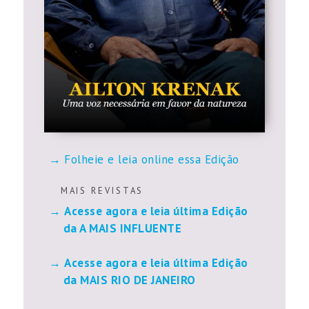
Folheie e leia online essa Edição
M A I S R E V I S T A S
Acesse agora e leia última Edição
da A MAIS INFLUENTE
Acesse agora e leia última Edição
da MAIS RIO DE JANEIRO