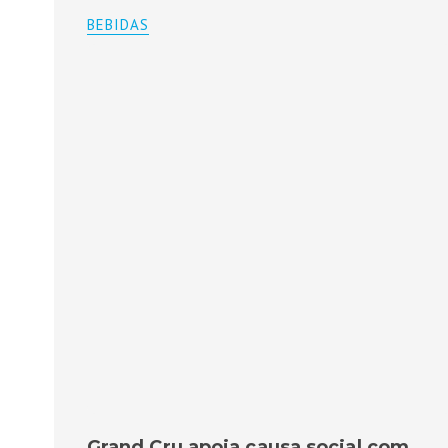
BEBIDAS
Grand Cru apoia causa social com