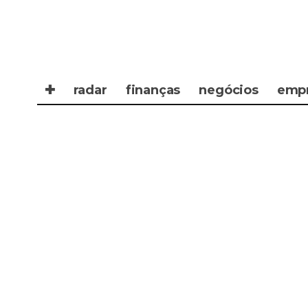
✚
radar
finanças
negócios
emp