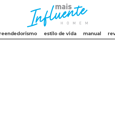
reendedorismo
estilo de vida
manual
re