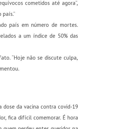
equívocos cometidos até agora”,
 país.”
ndo país em número de mortes.
trelados a um índice de 50% das
ato. “Hoje não se discute culpa,
lamentou.
a dose da vacina contra covid-19
r, fica difícil comemorar. É hora
com quem perdeu entes queridos na