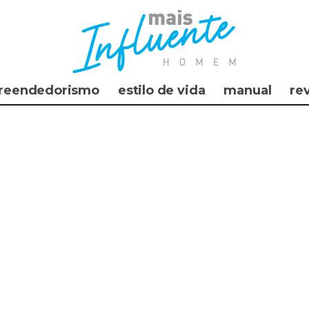
reendedorismo
estilo de vida
manual
re