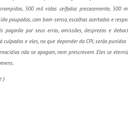
rrompidos, 500 mil vidas ceifadas precocemente, 500 mi
ido poupadas, com bom-senso, escolhas acertadas e respeit
 pagarão por seus erros, omissões, desprezos e debo
Há culpados e eles, no que depender da CPI, serão punidos
enocídios não se apagam, nem prescrevem. Eles se eterniza
homens.
e )