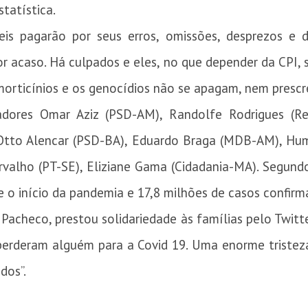
tatística.
eis pagarão por seus erros, omissões, desprezos e
r acaso. Há culpados e eles, no que depender da CPI,
orticínios e os genocídios não se apagam, nem prescre
dores Omar Aziz (PSD-AM), Randolfe Rodrigues (Re
, Otto Alencar (PSD-BA), Eduardo Braga (MDB-AM), Hu
arvalho (PT-SE), Eliziane Gama (Cidadania-MA). Segund
 o início da pandemia e 17,8 milhões de casos confirm
Pacheco, prestou solidariedade às famílias pelo Twitt
e perderam alguém para a Covid 19. Uma enorme triste
dos”.