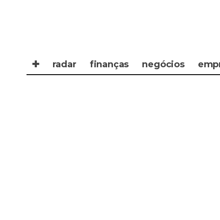
✚
radar
finanças
negócios
emp