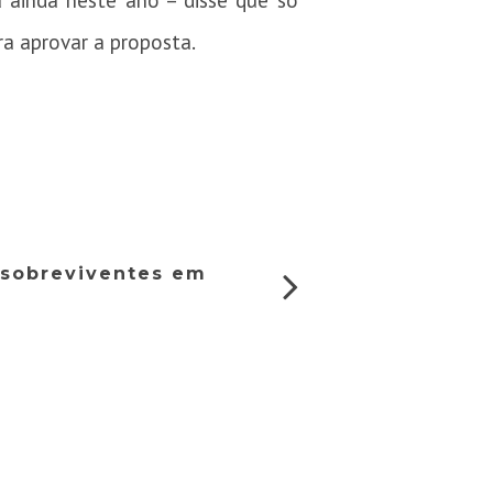
 ainda neste ano – disse que só
ra aprovar a proposta.
 sobreviventes em