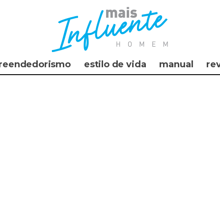
reendedorismo
estilo de vida
manual
re