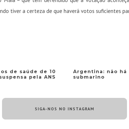
go Maia – que tem defendido que a votação aconteça
do tiver a certeza de que haverá votos suficientes pa
nos de saúde de 10
Argentina: não há
 suspensa pela ANS
submarino
SIGA-NOS NO INSTAGRAM