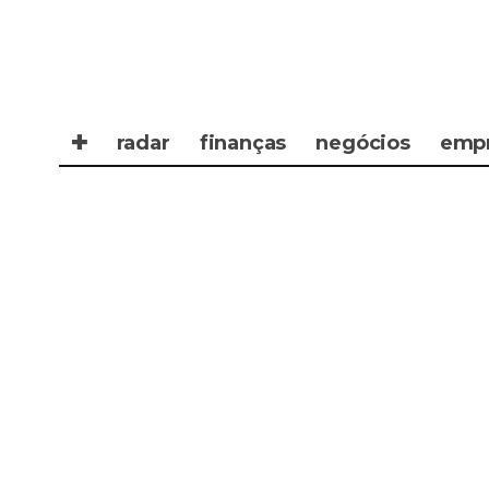
✚
radar
finanças
negócios
emp