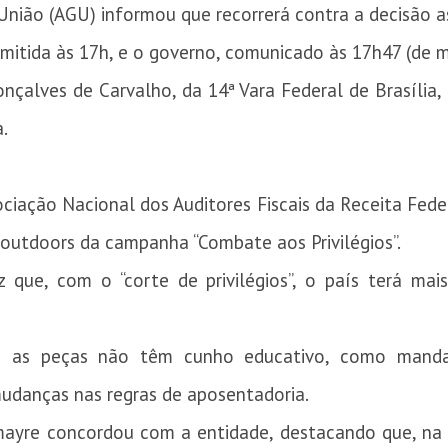
União (AGU) informou que recorrerá contra a decisão a
 emitida às 17h, e o governo, comunicado às 17h47 (de m
nçalves de Carvalho, da 14ª Vara Federal de Brasília,
.
ciação Nacional dos Auditores Fiscais da Receita Feder
t e outdoors da campanha “Combate aos Privilégios”.
 que, com o “corte de privilégios”, o país terá mais
e as peças não têm cunho educativo, como manda
mudanças nas regras de aposentadoria.
simayre concordou com a entidade, destacando que, n