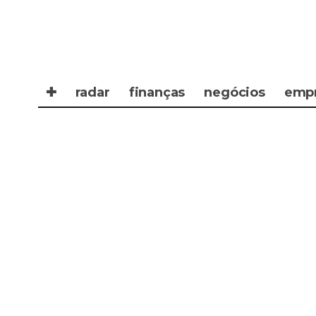
✚
radar
finanças
negócios
emp