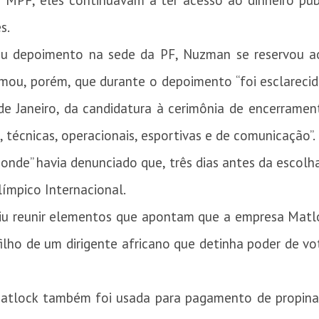
 MPF, eles continuavam a ter acesso ao dinheiro pú
s.
u depoimento na sede da PF, Nuzman se reservou ao 
irmou, porém, que durante o depoimento “foi esclareci
e Janeiro, da candidatura à cerimônia de encerrament
, técnicas, operacionais, esportivas e de comunicação”.
Monde” havia denunciado que, três dias antes da escol
límpico Internacional.
uiu reunir elementos que apontam que a empresa Matlo
ilho de um dirigente africano que detinha poder de v
Matlock também foi usada para pagamento de propina