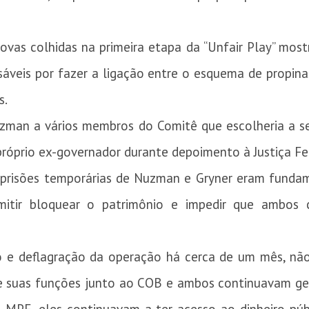
rovas colhidas na primeira etapa da “Unfair Play” mo
áveis por fazer a ligação entre o esquema de propin
s.
Nuzman a vários membros do Comitê que escolheria a 
 próprio ex-governador durante depoimento à Justiça Fe
prisões temporárias de Nuzman e Gryner eram funda
mitir bloquear o patrimônio e impedir que ambos
o e deflagração da operação há cerca de um mês, n
e suas funções junto ao COB e ambos continuavam ger