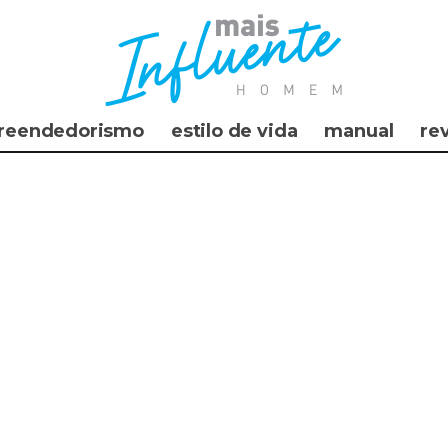
reendedorismo
estilo de vida
manual
re