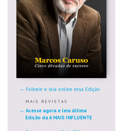
Folheie e leia online essa Edição
M A I S R E V I S T A S
Acesse agora e leia última
Edição da A MAIS INFLUENTE