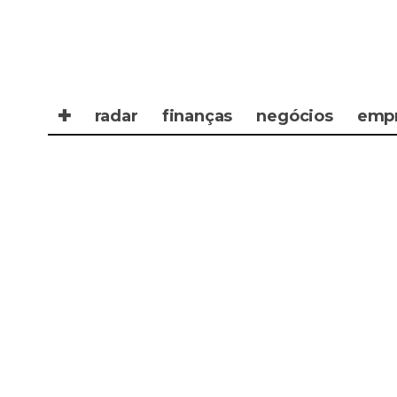
✚
radar
finanças
negócios
emp