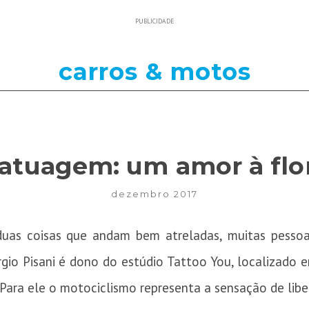
PUBLICIDADE
carros & motos
tatuagem: um amor à flor
dezembro 2017
duas coisas que andam bem atreladas, muitas pesso
rgio Pisani é dono do estúdio Tattoo You, localizado
ara ele o motociclismo representa a sensação de liber