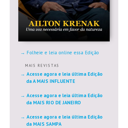
Folheie e leia online essa Edição
M A I S R E V I S T A S
Acesse agora e leia última Edição
da A MAIS INFLUENTE
Acesse agora e leia última Edição
da MAIS RIO DE JANEIRO
Acesse agora e leia última Edição
da MAIS SAMPA