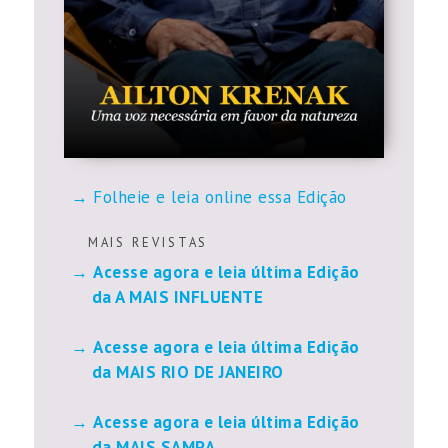
Folheie e leia online essa Edição
M A I S R E V I S T A S
Acesse agora e leia última Edição
da A MAIS INFLUENTE
Acesse agora e leia última Edição
da MAIS RIO DE JANEIRO
Acesse agora e leia última Edição
da MAIS SAMPA