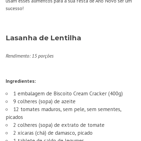
usam esses alimentos para a sua festa de Ano Novo ser um
sucesso!
Lasanha de Lentilha
Rendimento: 15 porções
Ingredientes:
1 embalagem de Biscoito Cream Cracker (400g)
9 colheres (sopa) de azeite
12 tomates maduros, sem pele, sem sementes,
picados
2 colheres (sopa) de extrato de tomate
2 xícaras (chá) de damasco, picado
1 tablete de caldo de legumes