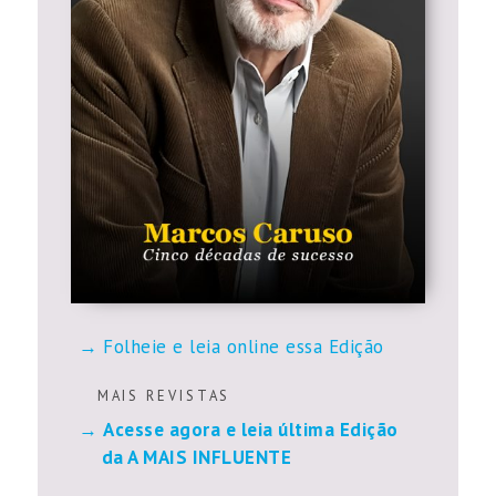
Folheie e leia online essa Edição
M A I S R E V I S T A S
Acesse agora e leia última Edição
da A MAIS INFLUENTE