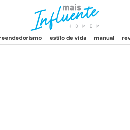
reendedorismo
estilo de vida
manual
re