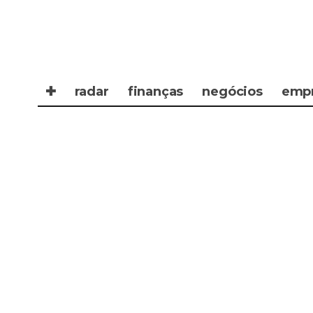
✚
radar
finanças
negócios
emp