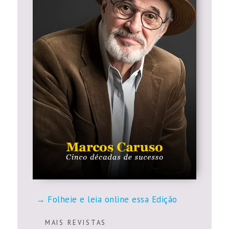
Folheie e leia online essa Edição
M A I S R E V I S T A S