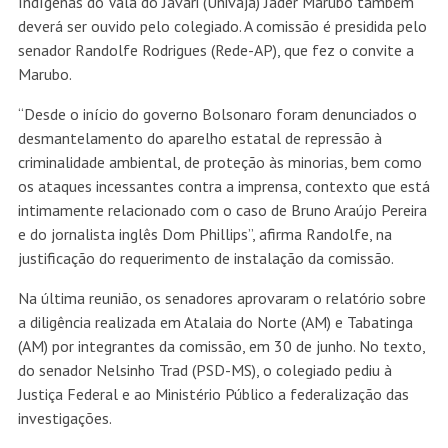
Indígenas do Vala do Javari (Univaja) Jader Marubo também
deverá ser ouvido pelo colegiado. A comissão é presidida pelo
senador Randolfe Rodrigues (Rede-AP), que fez o convite a
Marubo.
“Desde o início do governo Bolsonaro foram denunciados o
desmantelamento do aparelho estatal de repressão à
criminalidade ambiental, de proteção às minorias, bem como
os ataques incessantes contra a imprensa, contexto que está
intimamente relacionado com o caso de Bruno Araújo Pereira
e do jornalista inglês Dom Phillips”, afirma Randolfe, na
justificação do requerimento de instalação da comissão.
Na última reunião, os senadores aprovaram o relatório sobre
a diligência realizada em Atalaia do Norte (AM) e Tabatinga
(AM) por integrantes da comissão, em 30 de junho. No texto,
do senador Nelsinho Trad (PSD-MS), o colegiado pediu à
Justiça Federal e ao Ministério Público a federalização das
investigações.