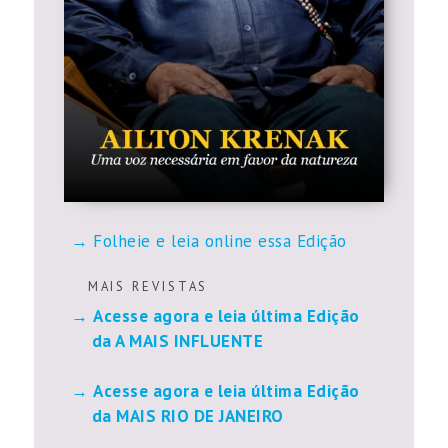
Folheie e leia online essa Edição
M A I S R E V I S T A S
Acesse agora e leia última Edição
da A MAIS INFLUENTE
Acesse agora e leia última Edição
da MAIS RIO DE JANEIRO