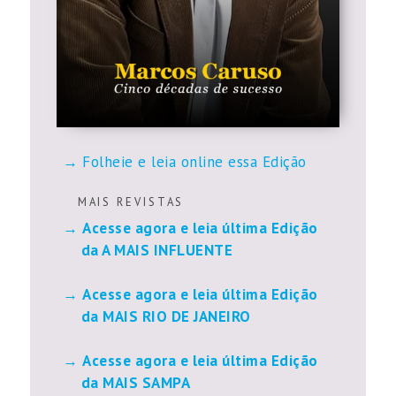
Folheie e leia online essa Edição
M A I S R E V I S T A S
Acesse agora e leia última Edição
da A MAIS INFLUENTE
Acesse agora e leia última Edição
da MAIS RIO DE JANEIRO
Acesse agora e leia última Edição
da MAIS SAMPA