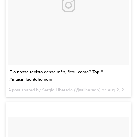
E a nossa revista desse mês, ficou como? Top!!!
#maisinfluentehomem
A post shared by Sérgio Liberado (@srliberado) on
Aug 2, 2017 at 8:56am PDT