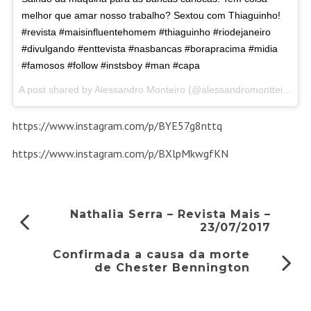
melhor que amar nosso trabalho? Sextou com Thiaguinho!
#revista #maisinfluentehomem #thiaguinho #riodejaneiro
#divulgando #enttevista #nasbancas #borapracima #midia
#famosos #follow #instsboy #man #capa
A post shared by Alessandro Monteiro (@alessandromontteiro) on
https://www.instagram.com/p/BYE57g8nttq
https://www.instagram.com/p/BXlpMkwgfKN
Nathalia Serra – Revista Mais –
23/07/2017
Confirmada a causa da morte
de Chester Bennington