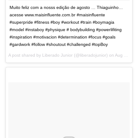
Muito feliz com a nosss edição de agosto … Thiaguinho…
acesse www.maisinfluente.com.br #maisinfluente
#superpride #fitness #boy #workout #train #boymagia
#model #instaboy #physique # bodybuilding #powerlifiting
#inspiration #motivacion #determination #focus #goals
#gardwork #follow #shoutout #challenged #topBoy
A post shared by Liberado Junior (@liberadojunior) on
Aug 2, 2017 at 6:08am PDT