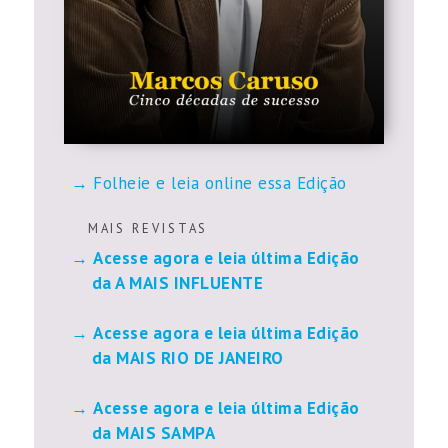
Folheie e leia online essa Edição
M A I S R E V I S T A S
Acesse agora e leia última Edição
da A MAIS INFLUENTE
Acesse agora e leia última Edição
da MAIS RIO DE JANEIRO
Acesse agora e leia última Edição
da MAIS SAMPA