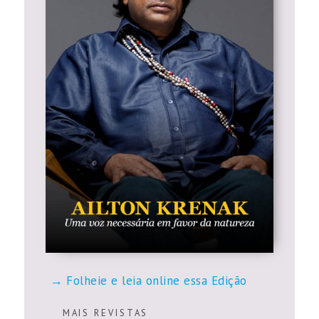
Folheie e leia online essa Edição
M A I S R E V I S T A S