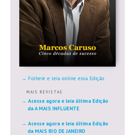
Folheie e leia online essa Edição
M A I S R E V I S T A S
Acesse agora e leia última Edição
da A MAIS INFLUENTE
Acesse agora e leia última Edição
da MAIS RIO DE JANEIRO