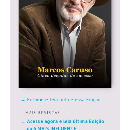
Folheie e leia online essa Edição
M A I S R E V I S T A S
Acesse agora e leia última Edição
da A MAIS INFLUENTE