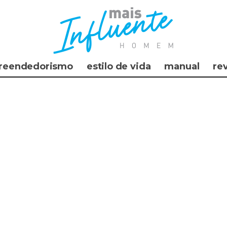
reendedorismo
estilo de vida
manual
re