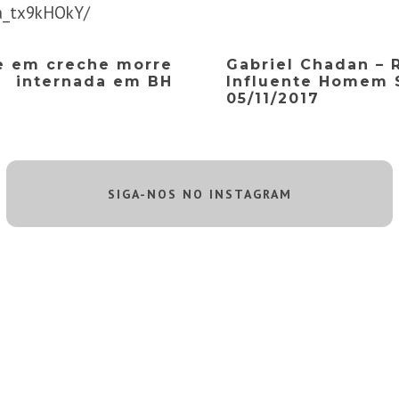
a_tx9kHOkY/
e em creche morre
Gabriel Chadan – 
internada em BH
Influente Homem 
05/11/2017
SIGA-NOS NO INSTAGRAM