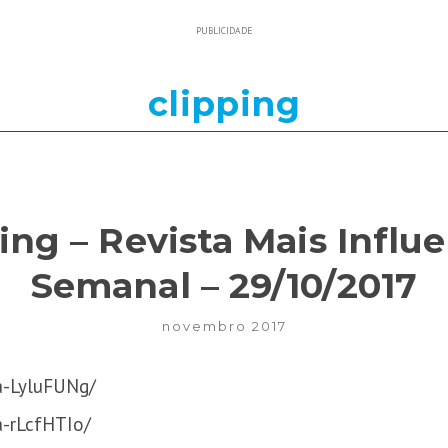
PUBLICIDADE
clipping
ling – Revista Mais Inf
Semanal – 29/10/2017
novembro 2017
a-LyluFUNg/
a-rLcfHTIo/