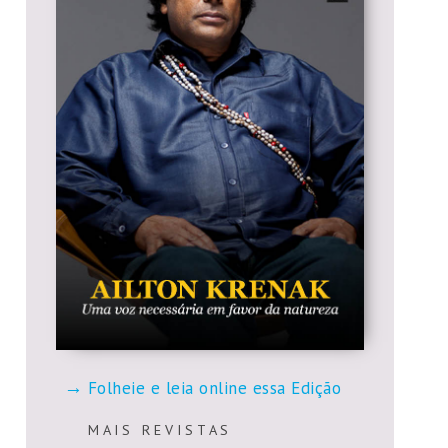
Folheie e leia online essa Edição
M A I S R E V I S T A S