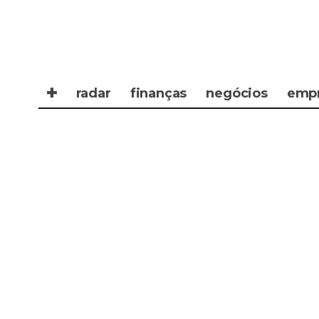
✚
radar
finanças
negócios
emp