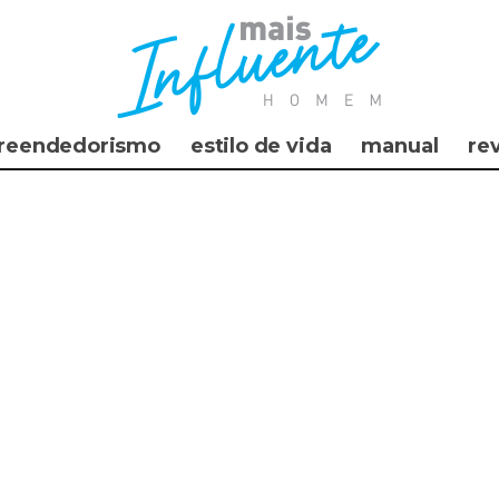
reendedorismo
estilo de vida
manual
re