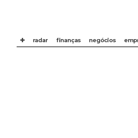
✚
radar
finanças
negócios
emp