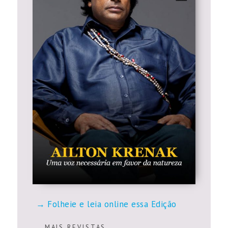
Folheie e leia online essa Edição
M A I S R E V I S T A S