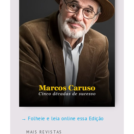
Folheie e leia online essa Edição
M A I S R E V I S T A S