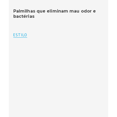
Palmilhas que eliminam mau odor e
bactérias
ESTILO