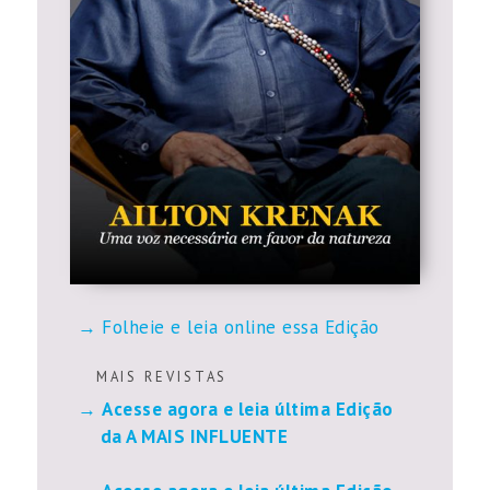
Folheie e leia online essa Edição
M A I S R E V I S T A S
Acesse agora e leia última Edição
da A MAIS INFLUENTE