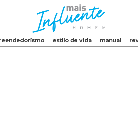
reendedorismo
estilo de vida
manual
re