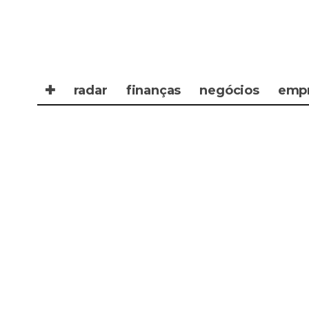
✚
radar
finanças
negócios
emp