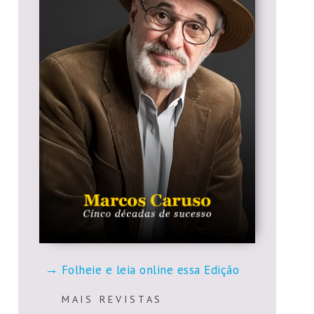
Folheie e leia online essa Edição
M A I S R E V I S T A S