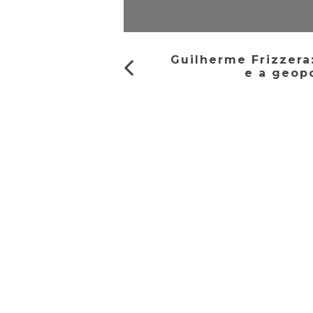
Guilherme Frizzer
e a geop