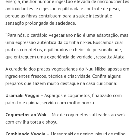
energia, melhor humor e ingestão elevada de micronutrientes
antioxidantes; e digestão equilibrada e controle de peso,
porque as fibras contribuem para a saúde intestinal e
sensação prolongada de saciedade.
“Para nós, o cardápio vegetariano não é uma adaptação, mas
uma expressão autêntica da cozinha nikkei. Buscamos criar
pratos completos, equilibrados e cheios de personalidade,
que entreguem uma experiência de verdade”, ressalta Alata.
A curadoria dos pratos vegetarianos do Nuu Nikkei aposta em
ingredientes frescos, técnica e criatividade. Confira alguns
preparos que fazem muito destaque na casa curitibana:
Uramaki Veggie
– Aspargos e cogumelos, finalizado com
palmito e quinoa, servido com molho ponzu.
Cogumelos ao Wok
– Mix de cogumelos salteados ao wok
com ervilha torta e shoyu.
Combinado Veggie
– Hossomaki de pepino, niguiri de milho