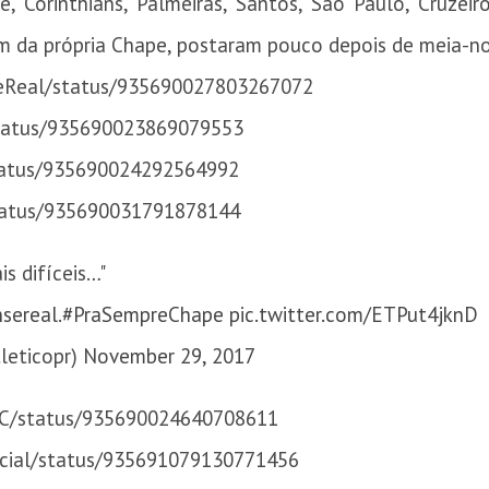
 Corinthians, Palmeiras, Santos, São Paulo, Cruzeiro,
ém da própria Chape, postaram pouco depois de meia-noit
seReal/status/935690027803267072
status/935690023869079553
status/935690024292564992
status/935690031791878144
is difíceis…"
sereal
.
#PraSempreChape
pic.twitter.com/ETPut4jknD
leticopr)
November 29, 2017
eFC/status/935690024640708611
icial/status/935691079130771456