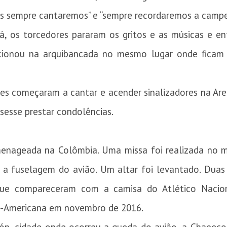
ês sempre cantaremos” e “sempre recordaremos a camp
 os torcedores pararam os gritos e as músicas e ent
cionou na arquibancada no mesmo lugar onde ficam 
res começaram a cantar e acender sinalizadores na Are
sesse prestar condolências.
nageada na Colômbia. Uma missa foi realizada no 
 a fuselagem do avião. Um altar foi levantado. Dua
que compareceram com a camisa do Atlético Naciona
ul-Americana em novembro de 2016.