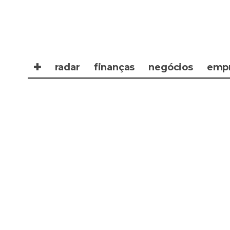
✚
radar
finanças
negócios
emp