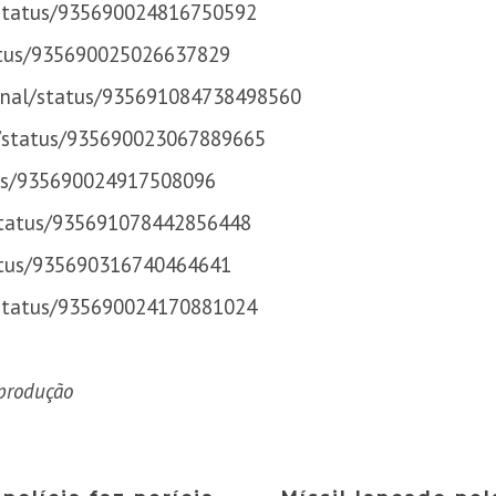
s/status/935690024816750592
tatus/935690025026637829
ional/status/935691084738498560
C/status/935690023067889665
tus/935690024917508096
/status/935691078442856448
tatus/935690316740464641
e/status/935690024170881024
produção