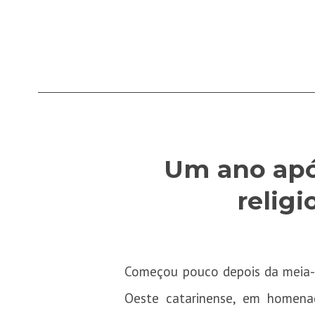
Um ano apó
relig
Começou pouco depois da meia-n
Oeste catarinense, em homena