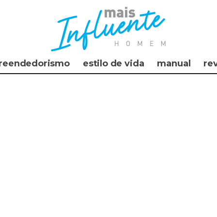
reendedorismo
estilo de vida
manual
re