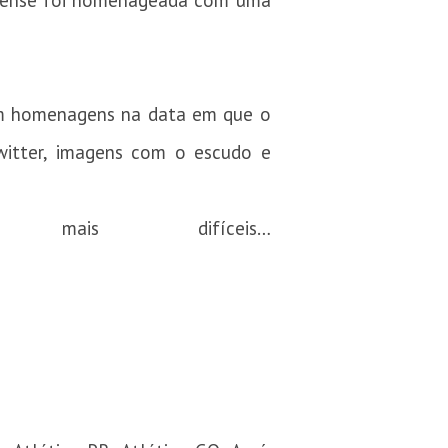
coense foi homenageada com uma
ram homenagens na data em que o
witter, imagens com o escudo e
is difíceis…