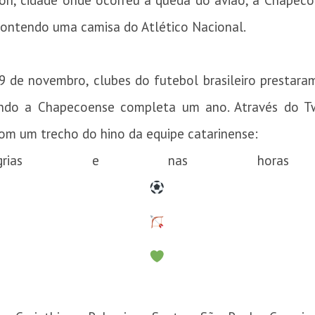
ión, cidade onde ocorreu a queda do avião, a Chape
contendo uma camisa do Atlético Nacional.
 29 de novembro, clubes do futebol brasileiro presta
endo a Chapecoense completa um ano. Através do T
om um trecho do hino da equipe catarinense:
ias e nas horas ma