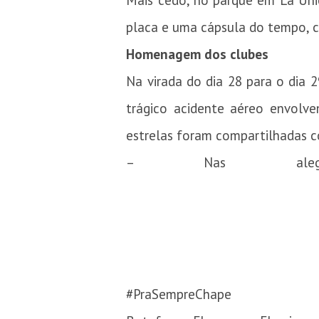
Mais cedo, no parque em La Un
placa e uma cápsula do tempo, 
Homenagem dos clubes
Na virada do dia 28 para o dia
trágico acidente aéreo envolv
estrelas foram compartilhadas c
– Nas alegr
#PraSempreChape