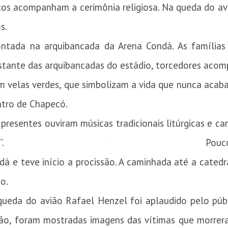
tos acompanham a cerimônia religiosa. Na queda do a
s.
ntada na arquibancada da Arena Condá. As famílias
estante das arquibancadas do estádio, torcedores aco
m velas verdes, que simbolizam a vida que nunca acaba
ntro de Chapecó.
 presentes ouviram músicas tradicionais litúrgicas e c
.
Pouc
 e teve início a procissão. A caminhada até a catedra
o.
queda do avião Rafael Henzel foi aplaudido pelo públi
lão, foram mostradas imagens das vítimas que morrer