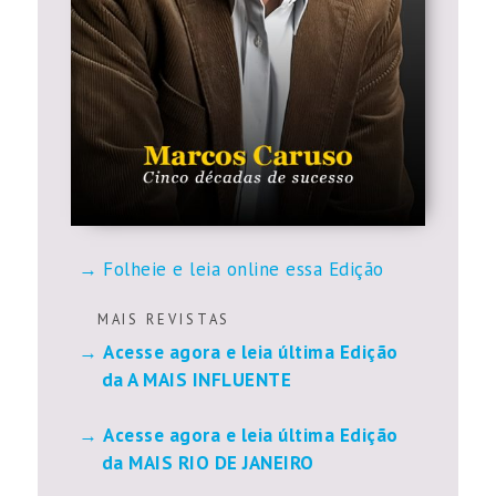
Folheie e leia online essa Edição
M A I S R E V I S T A S
Acesse agora e leia última Edição
da A MAIS INFLUENTE
Acesse agora e leia última Edição
da MAIS RIO DE JANEIRO