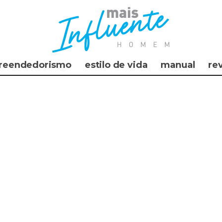
reendedorismo
estilo de vida
manual
re