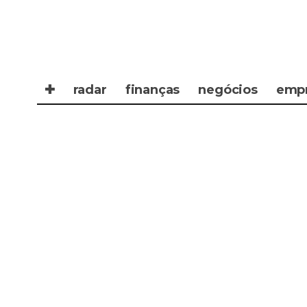
✚
radar
finanças
negócios
emp