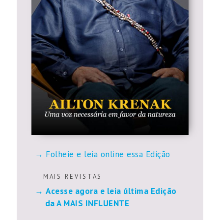
Folheie e leia online essa Edição
M A I S R E V I S T A S
Acesse agora e leia última Edição
da A MAIS INFLUENTE