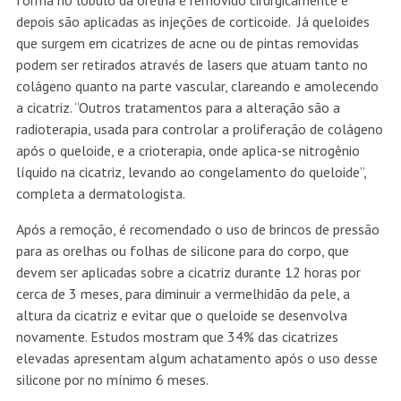
forma no lóbulo da orelha é removido cirurgicamente e
depois são aplicadas as injeções de corticoide. Já queloides
que surgem em cicatrizes de acne ou de pintas removidas
podem ser retirados através de lasers que atuam tanto no
colágeno quanto na parte vascular, clareando e amolecendo
a cicatriz. “Outros tratamentos para a alteração são a
radioterapia, usada para controlar a proliferação de colágeno
após o queloide, e a crioterapia, onde aplica-se nitrogênio
líquido na cicatriz, levando ao congelamento do queloide”,
completa a dermatologista.
Após a remoção, é recomendado o uso de brincos de pressão
para as orelhas ou folhas de silicone para do corpo, que
devem ser aplicadas sobre a cicatriz durante 12 horas por
cerca de 3 meses, para diminuir a vermelhidão da pele, a
altura da cicatriz e evitar que o queloide se desenvolva
novamente. Estudos mostram que 34% das cicatrizes
elevadas apresentam algum achatamento após o uso desse
silicone por no mínimo 6 meses.