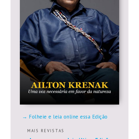
Folheie e leia online essa Edição
M A I S R E V I S T A S