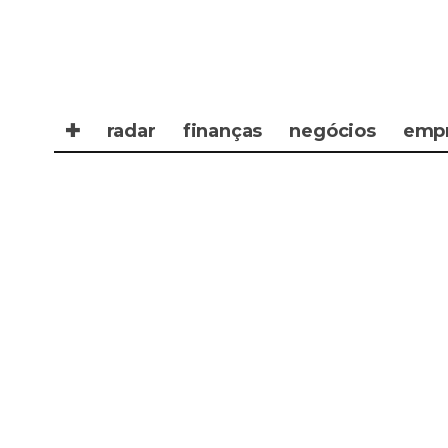
✚
radar
finanças
negócios
emp