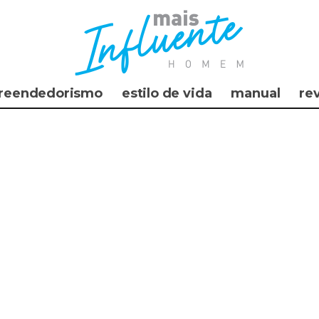
reendedorismo
estilo de vida
manual
re