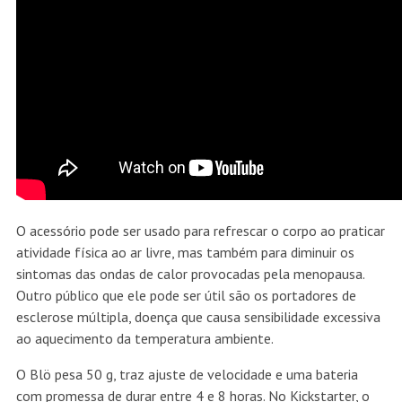
O acessório pode ser usado para refrescar o corpo ao praticar
atividade física ao ar livre, mas também para diminuir os
sintomas das ondas de calor provocadas pela menopausa.
Outro público que ele pode ser útil são os portadores de
esclerose múltipla, doença que causa sensibilidade excessiva
ao aquecimento da temperatura ambiente.
O Blö pesa 50 g, traz ajuste de velocidade e uma bateria
com promessa de durar entre 4 e 8 horas. No Kickstarter, o