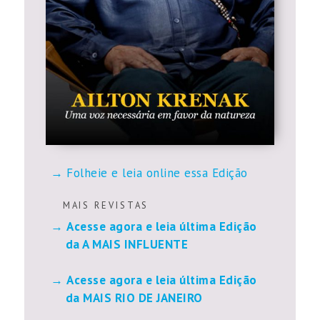
Folheie e leia online essa Edição
M A I S R E V I S T A S
Acesse agora e leia última Edição
da A MAIS INFLUENTE
Acesse agora e leia última Edição
da MAIS RIO DE JANEIRO