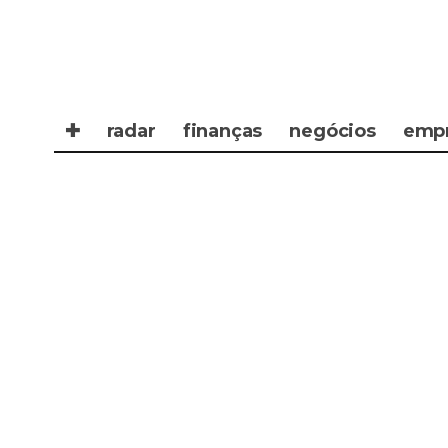
✚
radar
finanças
negócios
emp