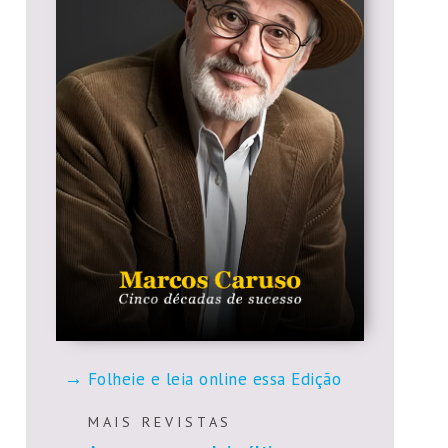
Folheie e leia online essa Edição
M A I S R E V I S T A S