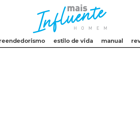
reendedorismo
estilo de vida
manual
re