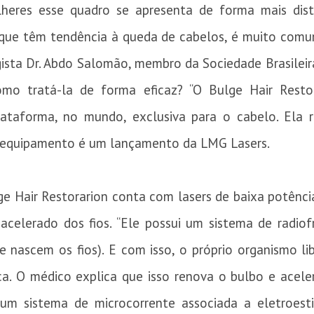
heres esse quadro se apresenta de forma mais dist
 que têm tendência à queda de cabelos, é muito comum
gista Dr. Abdo Salomão, membro da Sociedade Brasilei
mo tratá-la de forma eficaz? “O Bulge Hair Resto
lataforma, no mundo, exclusiva para o cabelo. Ela r
 O equipamento é um lançamento da LMG Lasers.
ge Hair Restorarion conta com lasers de baixa potênc
acelerado dos fios. “Ele possui um sistema de radio
e nascem os fios). E com isso, o próprio organismo li
ica. O médico explica que isso renova o bulbo e acel
m sistema de microcorrente associada a eletroesti