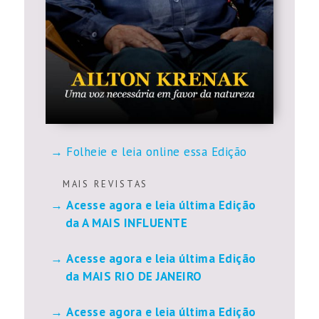
Folheie e leia online essa Edição
M A I S R E V I S T A S
Acesse agora e leia última Edição
da A MAIS INFLUENTE
Acesse agora e leia última Edição
da MAIS RIO DE JANEIRO
Acesse agora e leia última Edição