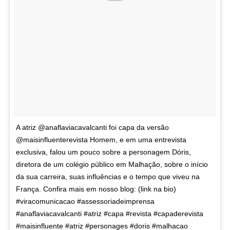
A atriz @anaflaviacavalcanti foi capa da versão
@maisinfluenterevista Homem, e em uma entrevista
exclusiva, falou um pouco sobre a personagem Dóris,
diretora de um colégio público em Malhação, sobre o início
da sua carreira, suas influências e o tempo que viveu na
França. Confira mais em nosso blog: (link na bio)
#viracomunicacao #assessoriadeimprensa
#anaflaviacavalcanti #atriz #capa #revista #capaderevista
#maisinfluente #atriz #personages #doris #malhacao