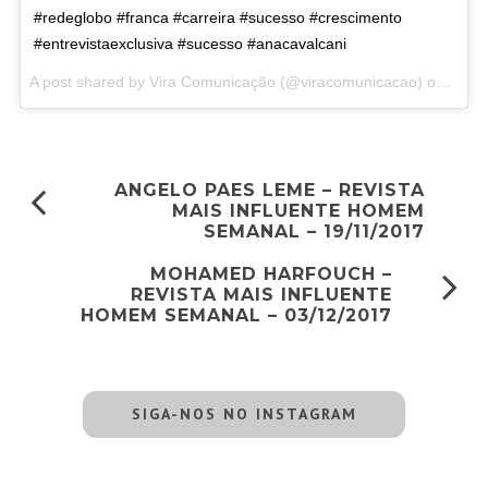
#redeglobo #franca #carreira #sucesso #crescimento
#entrevistaexclusiva #sucesso #anacavalcani
A post shared by
Vira Comunicação
(@viracomunicacao) on
Nov 2
ANGELO PAES LEME – REVISTA
MAIS INFLUENTE HOMEM
SEMANAL – 19/11/2017
MOHAMED HARFOUCH –
REVISTA MAIS INFLUENTE
HOMEM SEMANAL – 03/12/2017
SIGA-NOS NO INSTAGRAM