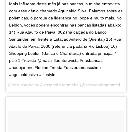
Mais Influente deste mês já nas bancas, a minha entrevista
com esse gênio chamado Aguinaldo Silva. Falamos sobre as
polêmicas, o porque da liderança no Ibope e muito mais. No
Leblon, vocês podem encontrar nas bancas listadas abaixo:
14) Rua Ataulfo de Paiva, 802 (na calçada do Banco
Santander, em frente à Estação Antero de Quental) 15) Rua
Ataufo de Paiva, 1030 (referência padaria Rio Lisboa) 16)
Shopping Leblon (Banca e Charutaria) entrada principal /
piso 1 #revista @maisinfluenterevista #nasbancas
#riodejaneiro #leblon #moda #universomasculino
#aguinaldosilva #lifestyle
A post shared by Alessandro Monteiro (@alessandromontteiro) on