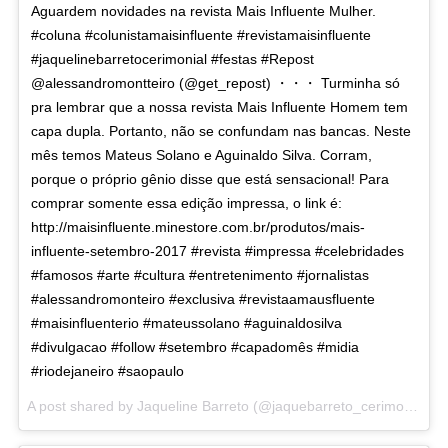
Aguardem novidades na revista Mais Influente Mulher.
#coluna #colunistamaisinfluente #revistamaisinfluente
#jaquelinebarretocerimonial #festas #Repost
@alessandromontteiro (@get_repost) ・・・ Turminha só
pra lembrar que a nossa revista Mais Influente Homem tem
capa dupla. Portanto, não se confundam nas bancas. Neste
mês temos Mateus Solano e Aguinaldo Silva. Corram,
porque o próprio gênio disse que está sensacional! Para
comprar somente essa edição impressa, o link é:
http://maisinfluente.minestore.com.br/produtos/mais-
influente-setembro-2017 #revista #impressa #celebridades
#famosos #arte #cultura #entretenimento #jornalistas
#alessandromonteiro #exclusiva #revistaamausfluente
#maisinfluenterio #mateussolano #aguinaldosilva
#divulgacao #follow #setembro #capadomês #midia
#riodejaneiro #saopaulo
A post shared by Jaqueline Barreto (@jaquebarreto_cerimonial) on