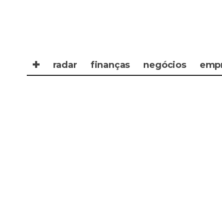
✚
radar
finanças
negócios
emp