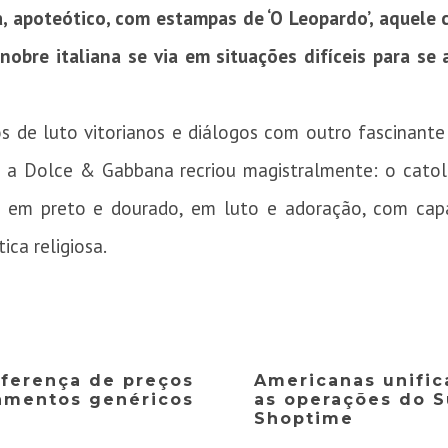
a, apoteótico, com estampas de ‘O Leopardo’, aquele 
nobre italiana se via em situações difíceis para se
os de luto vitorianos e diálogos com outro fascinante
ue a Dolce & Gabbana recriou magistralmente: o cato
, em preto e dourado, em luto e adoração, com capa
ca religiosa.
iferença de preços
Americanas unific
amentos genéricos
as operações do 
Shoptime