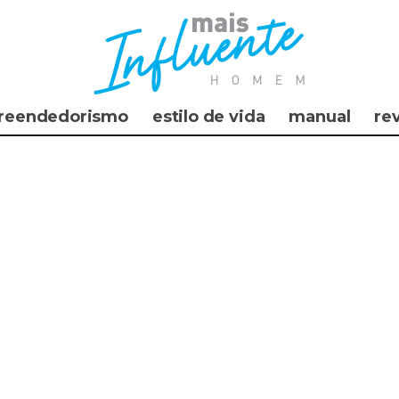
reendedorismo
estilo de vida
manual
re