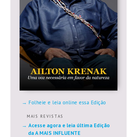
Folheie e leia online essa Edição
M A I S R E V I S T A S
Acesse agora e leia última Edição
da A MAIS INFLUENTE