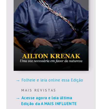
Folheie e leia online essa Edição
M A I S R E V I S T A S
Acesse agora e leia última
Edição da A MAIS INFLUENTE