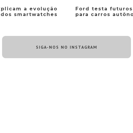
xplicam a evolução
Ford testa futuros
dos smartwatches
para carros autô
SIGA-NOS NO INSTAGRAM