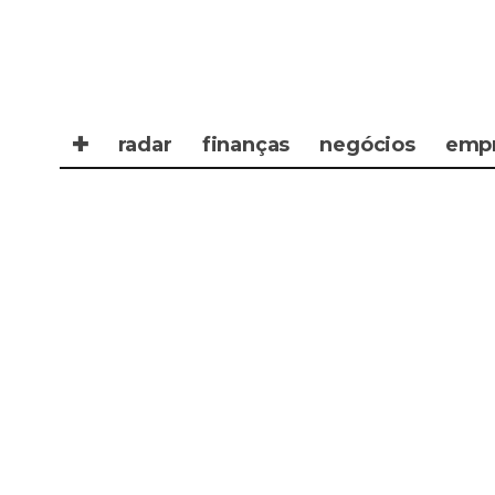
✚
radar
finanças
negócios
emp