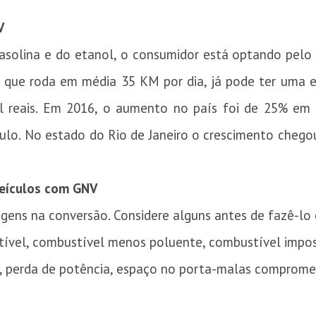
V
solina e do etanol, o consumidor está optando pelo 
a que roda em média 35 KM por dia, já pode ter uma 
l reais. Em 2016, o aumento no país foi de 25% em 
lo. No estado do Rio de Janeiro o crescimento cheg
eículos com GNV
ens na conversão. Considere alguns antes de fazê-lo 
vel, combustível menos poluente, combustível imposs
, perda de potência, espaço no porta-malas comprome