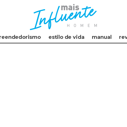
reendedorismo
estilo de vida
manual
re