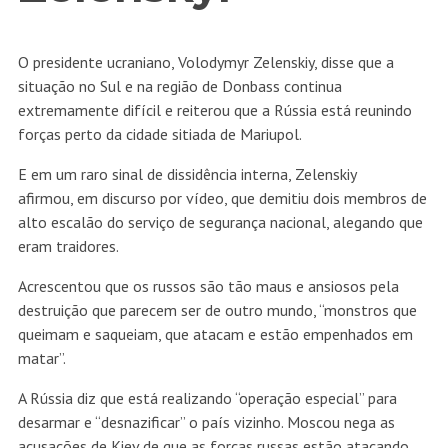
O presidente ucraniano, Volodymyr Zelenskiy, disse que a
situação no Sul e na região de Donbass continua
extremamente difícil e reiterou que a Rússia está reunindo
forças perto da cidade sitiada de Mariupol.
E em um raro sinal de dissidência interna, Zelenskiy
afirmou, em discurso por vídeo, que demitiu dois membros de
alto escalão do serviço de segurança nacional, alegando que
eram traidores.
Acrescentou que os russos são tão maus e ansiosos pela
destruição que parecem ser de outro mundo, “monstros que
queimam e saqueiam, que atacam e estão empenhados em
matar”.
A Rússia diz que está realizando “operação especial” para
desarmar e “desnazificar” o país vizinho. Moscou nega as
acusações de Kiev de que as forças russas estão atacando