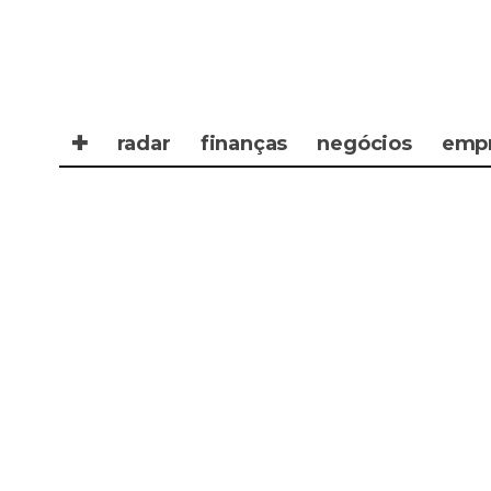
✚
radar
finanças
negócios
emp