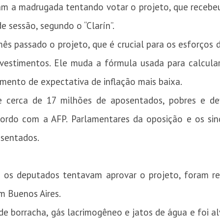
m a madrugada tentando votar o projeto, que recebeu
e sessão, segundo o “Clarín”.
s passado o projeto, que é crucial para os esforços 
r investimentos. Ele muda a fórmula usada para calcul
ento de expectativa de inflação mais baixa.
e cerca de 17 milhões de aposentados, pobres e def
ordo com a AFP. Parlamentares da oposição e os sind
osentados.
o os deputados tentavam aprovar o projeto, foram re
m Buenos Aires.
s de borracha, gás lacrimogêneo e jatos de água e foi a