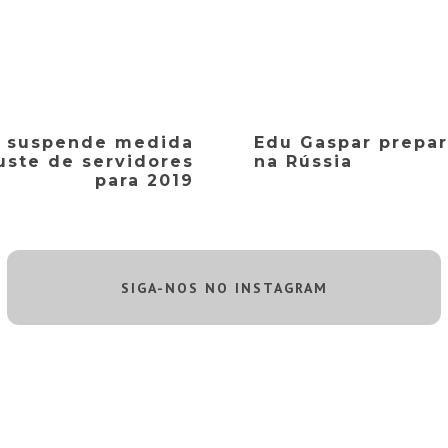
F suspende medida
Edu Gaspar prepar
uste de servidores
na Rússia
para 2019
SIGA-NOS NO INSTAGRAM