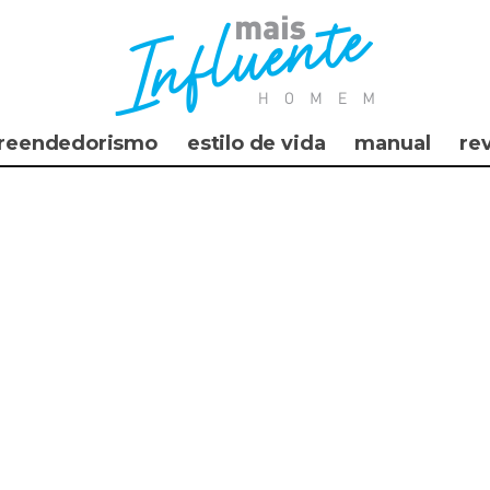
reendedorismo
estilo de vida
manual
re