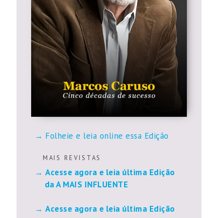
Folheie e leia online essa Edição
M A I S R E V I S T A S
Acesse agora e leia última Edição
da A MAIS INFLUENTE
Acesse agora e leia última Edição